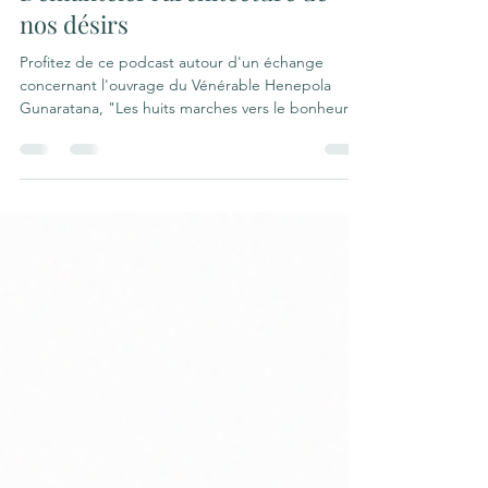
en général
Démanteler l'architecture de
nos désirs
Profitez de ce podcast autour d'un échange
concernant l'ouvrage du Vénérable Henepola
Gunaratana, "Les huits marches vers le bonheur".
Cet ouvrage de Bhante Henepola Gunaratana
propose une méthode structurée pour atteindre
le bonheur véritable en suivant les principes
fondamentaux du bouddhisme. L'auteur y explore
en profondeur le Noble Chemin Octuple, un
parcours graduel divisé en étapes de moralité, de
concentration et de sagesse. À travers des
conseils concrets sur la paro