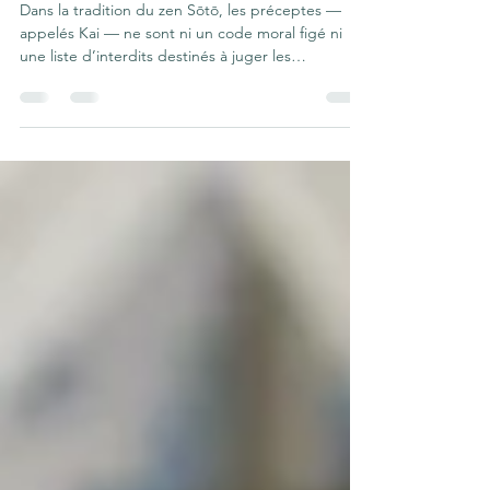
le zen Sōtō
Dans la tradition du zen Sōtō, les préceptes —
appelés Kai — ne sont ni un code moral figé ni
une liste d’interdits destinés à juger les
pratiquants. Ils sont compris comme l’expression
vivante de l’éveil : la manière dont la sagesse et la
compassion prennent corps dans nos gestes, nos
paroles et nos choix quotidiens.