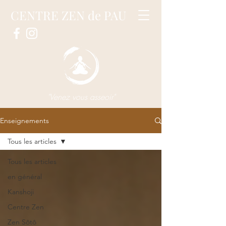
CENTRE ZEN de PAU
"Venez vous asseoir"
Enseignements
Tous les articles
Tous les articles
en général
Kanshoji
Centre Zen
Zen Sôtô