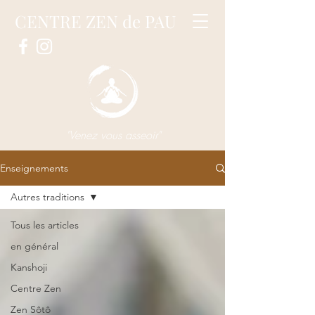
CENTRE ZEN de PAU
"Venez vous asseoir"
Enseignements
Autres traditions
Tous les articles
en général
Kanshoji
Centre Zen
Zen Sôtô