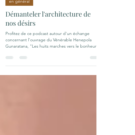
12 juin
1 min de lecture
en général
Démanteler l'architecture de
nos désirs
Profitez de ce podcast autour d'un échange
concernant l'ouvrage du Vénérable Henepola
Gunaratana, "Les huits marches vers le bonheur".
Cet ouvrage de Bhante Henepola Gunaratana
propose une méthode structurée pour atteindre
le bonheur véritable en suivant les principes
fondamentaux du bouddhisme. L'auteur y explore
en profondeur le Noble Chemin Octuple, un
parcours graduel divisé en étapes de moralité, de
concentration et de sagesse. À travers des
conseils concrets sur la paro