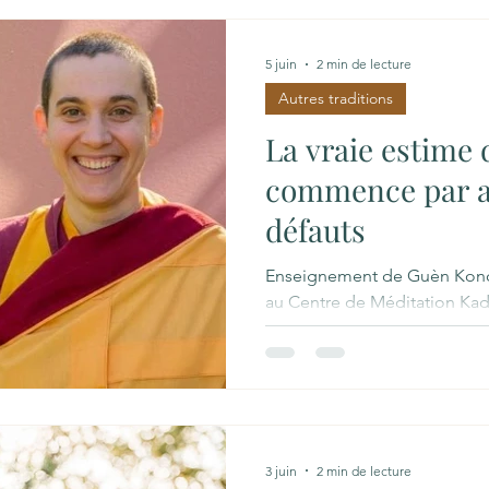
Fondements des Enseigneme
est une école du bouddhisme
5 juin
2 min de lecture
méditation assise, appelée z
Autres traditions
La vraie estime 
commence par ac
défauts
Enseignement de Guèn Konch
au Centre de Méditation Ka
estime de soi ne peut pas naî
temps d'accueillir nos défaut
l'enseignement que partage
courte vidéo, avec la clarté e
sa manière de transmettre. R
acte de bienveillance Pour q
3 juin
2 min de lecture
possible, il nous faut compr