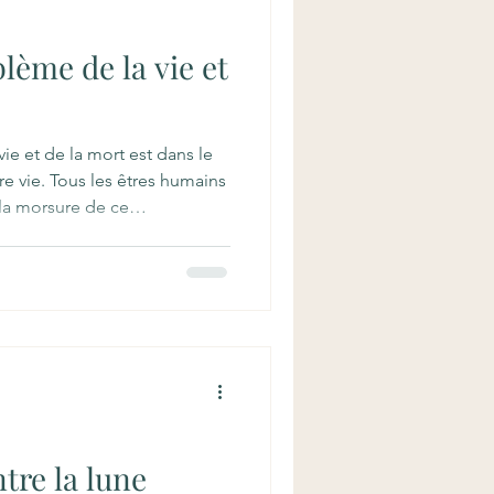
lème de la vie et
ie et de la mort est dans le
re vie. Tous les êtres humains
la morsure de ce
ersonnes pensent qu’il n’y a
sent que le paradis viendra
s… d’autres encore disent
rs des phénomènes de la vie
ddha enseigne que si la vie
dans le bouddhism
tre la lune