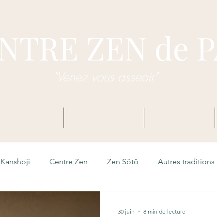
NTRE ZEN de 
"Venez vous asseoir"
dhisme Zen Sôtô
Centre Zen de Pau
Enseignements
Kanshoji
Centre Zen
Zen Sôtô
Autres traditions
30 juin
8 min de lecture