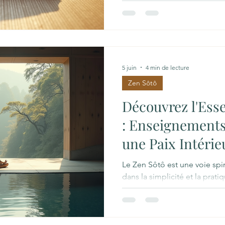
de calme et de recentrage. L
méditative assise issue du 
voie simple et profonde pour 
À Pau, le Centre bouddhiste
pour s’initier à cette discipl
le zazen peut transformer le 
5 juin
4 min de lecture
expérience simple et access
Zen Sôtô
Découvrez l'Ess
: Enseignements
une Paix Intéri
Le Zen Sôtô est une voie spi
dans la simplicité et la prati
chemin vers la paix intérieur
cherchent à vivre pleinement 
enseignements zen Sôtô ont 
notre rapport à la vie, au st