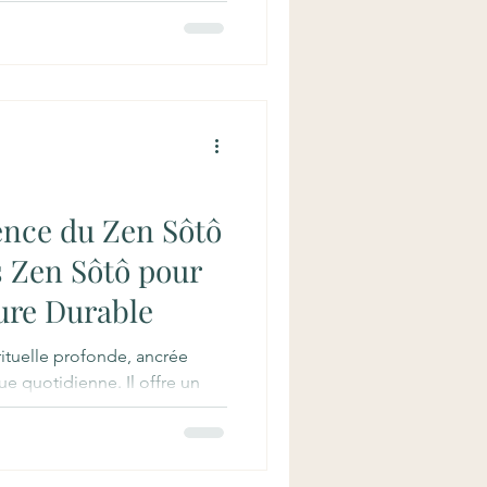
e zazen, cette pratique
bouddhisme zen, offre une
atteindre la paix intérieure.
 Zen propose un cadre idéal
ine millénaire. Voici comment
quotidien, à travers une
ible. Déc
ence du Zen Sôtô
 Zen Sôtô pour
eure Durable
rituelle profonde, ancrée
que quotidienne. Il offre un
e, accessible à tous ceux qui
l’instant présent. Ces
le pouvoir de transformer
ress et à nous-mêmes. Les