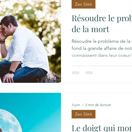
Zen Sôtô
Résoudre le prob
de la mort
Résoudre le problème de la v
fond la grande affaire de not
connaissent dans leur coeur 
questionnement. Certaines p
pas de réponse… d’autres di
après une vie de souffrance
qu’il est à chercher en deho
ordinaire… Dès le début Bou
ordinaire — qu’on appelle 
3 juin
2 min de lecture
Zen Sôtô
Le doigt qui mon