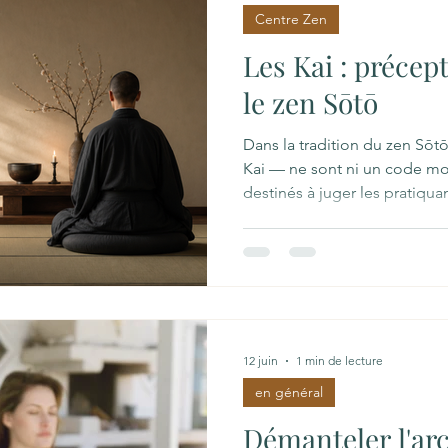
Centre Zen
Les Kai : précep
le zen Sōtō
Dans la tradition du zen Sōt
Kai — ne sont ni un code mora
destinés à juger les pratiqu
l’expression vivante de l’évei
et la compassion prennent c
paroles et nos choix quotidi
12 juin
1 min de lecture
en général
Démanteler l'arc