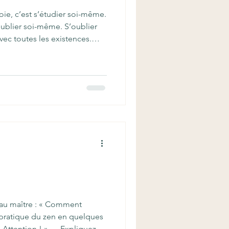
Voie, c’est s’étudier soi-même.
oublier soi-même. S’oublier
vec toutes les existences.
lier soi-même. Étudier la Voie,
 universitaire, de façon
fier l’enseignement du
ns la pratique. C’est comme
pas l’étudier dans un livre,
au maître : « Comment
a pratique du zen en quelques
« Attention ! » — Expliquez-