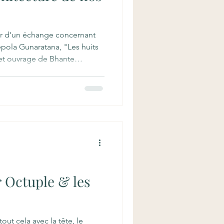
ur d'un échange concernant
pola Gunaratana, "Les huits
et ouvrage de Bhante
se une méthode structurée
itable en suivant les
bouddhisme. L'auteur y
oble Chemin Octuple, un
tapes de moralité, de
 À travers des conseils
r Octuple & les
ut cela avec la tête, le