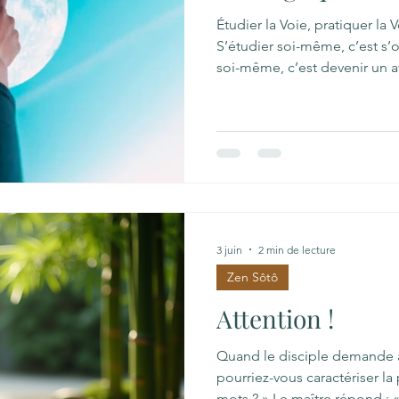
Étudier la Voie, pratiquer la 
S’étudier soi-même, c’est s’
soi-même, c’est devenir un a
Pratiquer la Voie, c’est s’oub
ce n’est pas étudier de façon
livresque. Étudier, c’est véri
Bouddha par la pratique, da
étudier la natation : ce n’est 
c’est l’étudier dans la
3 juin
2 min de lecture
Zen Sôtô
Attention !
Quand le disciple demande 
pourriez-vous caractériser l
mots ? » Le maître répond : 