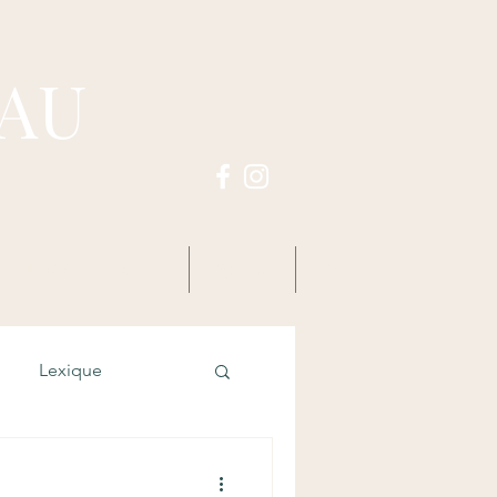
PAU
Horaires des zazens
Agenda
Liens
Lexique