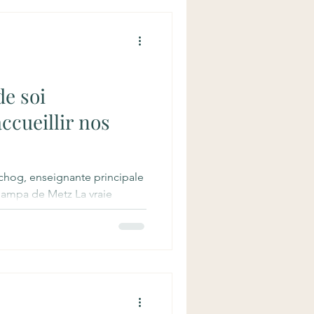
nts Zen Sôtô Le Zen Sôtô
 zen qui met l’accent sur la
azen. Cette pr
de soi
cueillir nos
og, enseignante principale
dampa de Metz La vraie
tre sans avoir d'abord pris le
s. C'est le cœur de
 Guèn Konchog dans cette
t la douceur qui caractérisent
econnaître nos défauts : un
ue cette acceptation soit
endre les avantages