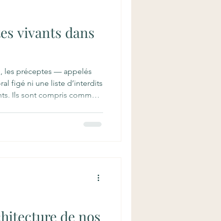
tes vivants dans
ō, les préceptes — appelés
l figé ni une liste d’interdits
ants. Ils sont compris comme
l : la manière dont la sagesse
orps dans nos gestes, nos
ens.
hitecture de nos