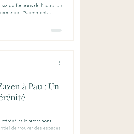
 six perfections de l'autre, on
se demande : "Comment
ela dans ma vie quotidienne?
eut-on libérer pour les êtres
pression de devoir gravir une
ar marche, qui n'a pas de
, pragmatique même.
Zazen à Pau : Un
érénité
ffréné et le stress sont
entiel de trouver des espaces