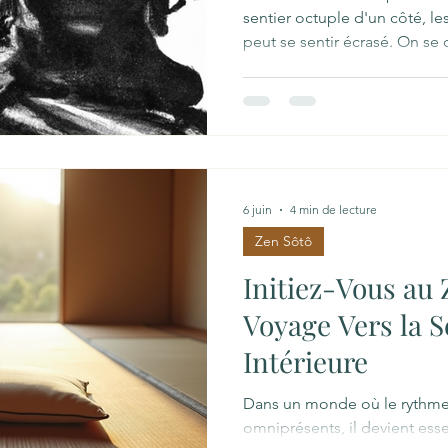
sentier octuple d'un côté, les
peut se sentir écrasé. On 
pourrais-je accomplir tout c
Comment, en restant assis, p
de la souffrance ?" On a l'im
montagne immense, marche p
sens concret. Mais la voie du Zen Sōtō est
fondamentalement concrète
6 juin
4 min de lecture
Zen Sôtô
Initiez-Vous au 
Voyage Vers la S
Intérieure
Dans un monde où le rythme e
omniprésents, il devient ess