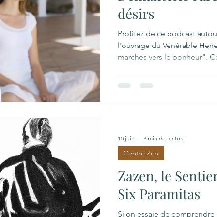
désirs
Profitez de ce podcast auto
l'ouvrage du Vénérable Hene
marches vers le bonheur". C
Henepola Gunaratana propo
pour atteindre le bonheur vér
principes fondamentaux du 
explore en profondeur le N
parcours graduel divisé en é
concentration et de sagesse.
concrets sur la paro
10 juin
3 min de lecture
Centre Zen
Zazen, le Sentie
Six Paramitas
Si on essaie de comprendre to