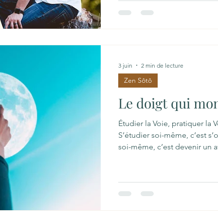
pas de réponse… d’autres di
après une vie de souffrance
qu’il est à chercher en deho
ordinaire… Dès le début Bou
ordinaire — qu’on appelle 
3 juin
2 min de lecture
Zen Sôtô
Le doigt qui mon
Étudier la Voie, pratiquer la 
S’étudier soi-même, c’est s’
soi-même, c’est devenir un a
Pratiquer la Voie, c’est s’oub
ce n’est pas étudier de façon
livresque. Étudier, c’est véri
Bouddha par la pratique, da
étudier la natation : ce n’est 
c’est l’étudier dans la