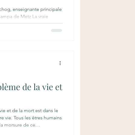
og, enseignante principale
dampa de Metz La vraie
tre sans avoir d'abord pris le
s. C'est le cœur de
 Guèn Konchog dans cette
t la douceur qui caractérisent
econnaître nos défauts : un
ue cette acceptation soit
endre les avantages
lème de la vie et
ie et de la mort est dans le
re vie. Tous les êtres humains
la morsure de ce
ersonnes pensent qu’il n’y a