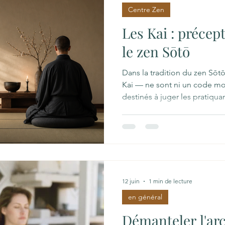
Centre Zen
Les Kai : précep
le zen Sōtō
Dans la tradition du zen Sōt
Kai — ne sont ni un code mora
destinés à juger les pratiqu
l’expression vivante de l’évei
et la compassion prennent c
paroles et nos choix quotidi
12 juin
1 min de lecture
en général
Démanteler l'arc