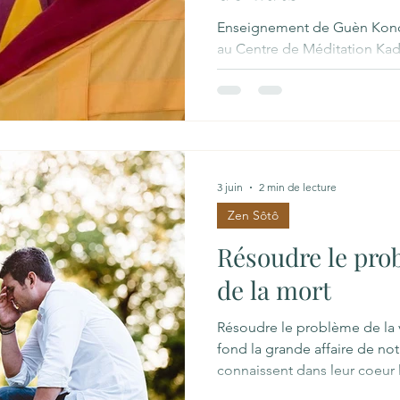
Enseignement de Guèn Konch
au Centre de Méditation Ka
estime de soi ne peut pas naî
temps d'accueillir nos défaut
l'enseignement que partage
courte vidéo, avec la clarté e
sa manière de transmettre. R
acte de bienveillance Pour q
3 juin
2 min de lecture
possible, il nous faut compr
Zen Sôtô
Résoudre le prob
de la mort
Résoudre le problème de la v
fond la grande affaire de not
connaissent dans leur coeur 
questionnement. Certaines p