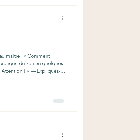
au maître : « Comment
a pratique du zen en quelques
« Attention ! » — Expliquez-
me ! — Attention ! — Vous
— Attention ! Ici et
 posture, attention à votre
état d’esprit, attention à la
tez dans la vie quotidienne,
s parlez aux a