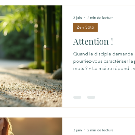
3 juin
2 min de lecture
Zen Sôtô
Attention !
Quand le disciple demande 
pourriez-vous caractériser l
mots ? » Le maître répond : 
moi un peu mieux quand mê
ne pouvez pas en dire plus ? 
maintenant, attention à votre
respiration, attention à votre 
façon dont vous vous compor
attention à la façon dont vou
3 juin
2 min de lecture