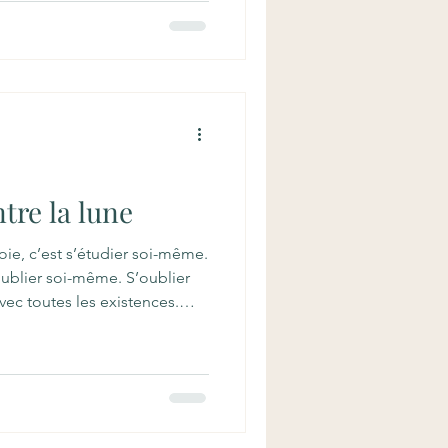
sent que le paradis viendra
s… d’autres encore disent
rs des phénomènes de la vie
ddha enseigne que si la vie
dans le bouddhism
tre la lune
Voie, c’est s’étudier soi-même.
oublier soi-même. S’oublier
vec toutes les existences.
lier soi-même. Étudier la Voie,
 universitaire, de façon
fier l’enseignement du
ns la pratique. C’est comme
pas l’étudier dans un livre,