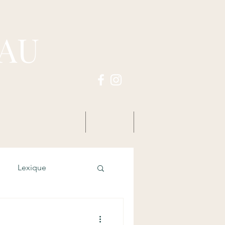
PAU
Horaires des zazens
Agenda
Liens
Lexique