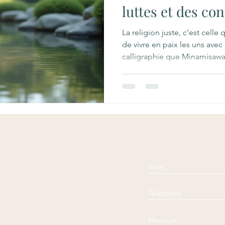
luttes et des con
La religion juste, c’est cell
de vivre en paix les uns avec 
calligraphie que Minamisawa 
Comment apprendre à vivre e
autres ? Le maître originel
s’être éveillé, s’être libéré d
enseigner la voie de la libér
disait-il, « ceux-ci ont l’espri
après un certain t