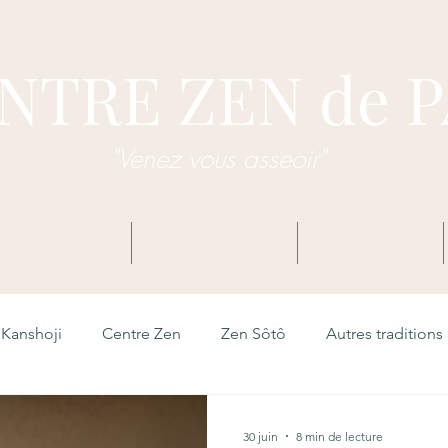
NTRE ZEN de 
"Venez vous asseoir"
dhisme Zen Sôtô
Centre Zen de Pau
Enseignements
Kanshoji
Centre Zen
Zen Sôtô
Autres traditions
30 juin
8 min de lecture