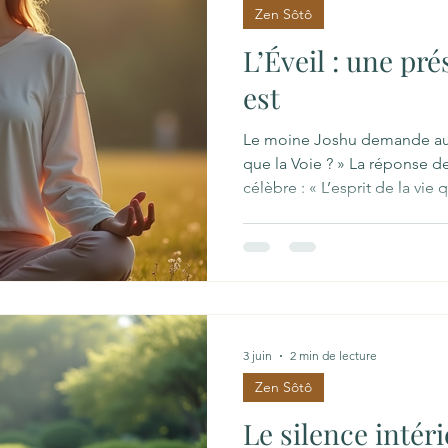
Zen Sôtô
L’Éveil : une pré
est
Le moine Joshu demande au 
que la Voie ? » La réponse 
célèbre : « L’esprit de la vie 
n’est pas nécessaire de se met
choses bizarres ou de se flagel
quotidienne, c’est l’esprit d
mieux le quotidien — se lever
déjeuner —, l’esprit en paix
au mieux la conditi
3 juin
2 min de lecture
Zen Sôtô
Le silence intéri