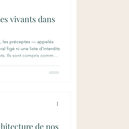
tes vivants dans
ō, les préceptes — appelés
l figé ni une liste d’interdits
ants. Ils sont compris comme
l : la manière dont la sagesse
orps dans nos gestes, nos
ens.
hitecture de nos