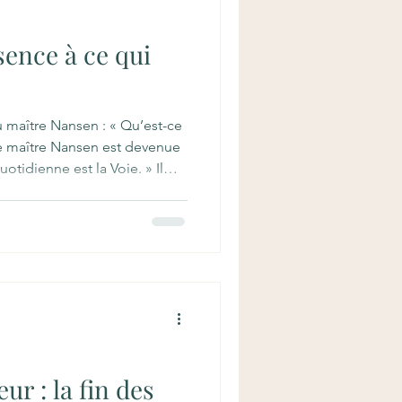
sence à ce qui
maître Nansen : « Qu’est-ce
de maître Nansen est devenue
quotidienne est la Voie. » Il
tre sur la tête, de faire des
ler. L’esprit de la vie
ont on a besoin pour vivre au
, se laver, prendre son petit-
 dont on a besoin pour vivre
eur : la fin des