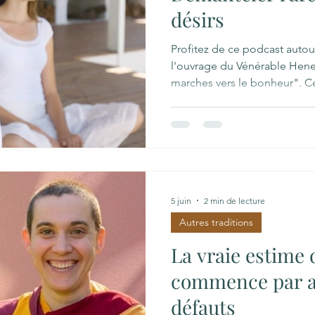
désirs
Profitez de ce podcast auto
l'ouvrage du Vénérable Hene
marches vers le bonheur". C
Henepola Gunaratana propo
pour atteindre le bonheur vér
principes fondamentaux du 
explore en profondeur le N
parcours graduel divisé en é
concentration et de sagesse.
concrets sur la paro
5 juin
2 min de lecture
Autres traditions
La vraie estime 
commence par ac
défauts