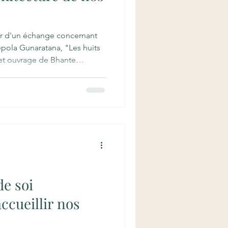
ur d'un échange concernant
pola Gunaratana, "Les huits
et ouvrage de Bhante
se une méthode structurée
itable en suivant les
bouddhisme. L'auteur y
oble Chemin Octuple, un
tapes de moralité, de
 À travers des conseils
de soi
cueillir nos