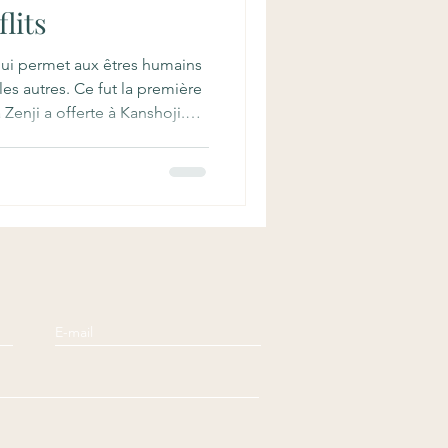
flits
e qui permet aux êtres humains
les autres. Ce fut la première
Zenji a offerte à Kanshoji.
n paix les uns avec les
 Shakyamuni Bouddha, après
es trois poisons, hésita à
ation à ses semblables car,
t inversé ». Quoi qu’il en soit,