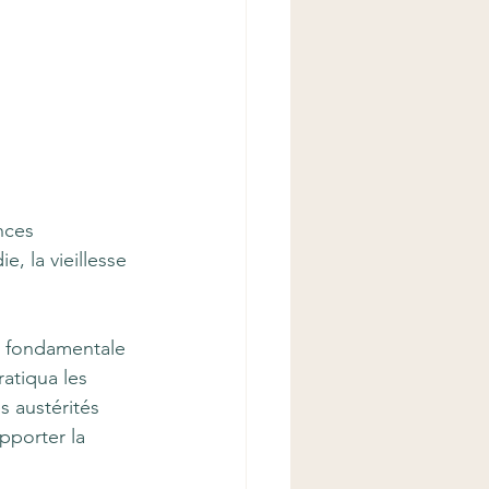
nces 
, la vieillesse 
se fondamentale 
atiqua les 
 austérités 
pporter la 