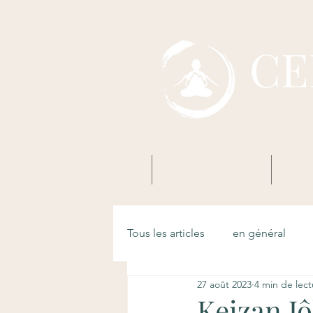
CE
Accueil
Mon premier Zazen
Boud
Tous les articles
en général
27 août 2023
4 min de lect
Keizan Jô