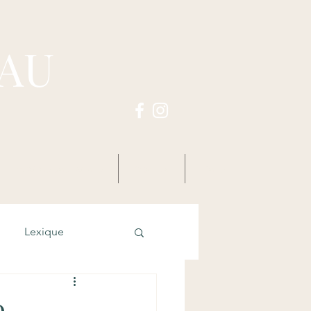
PAU
Horaires des zazens
Agenda
Liens
Lexique
o