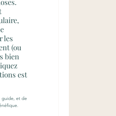
oses. 
t 
laire, 
e 
 les 
nt (ou 
s bien 
iquez 
ions est 
 guide, et de 
bénéfique.