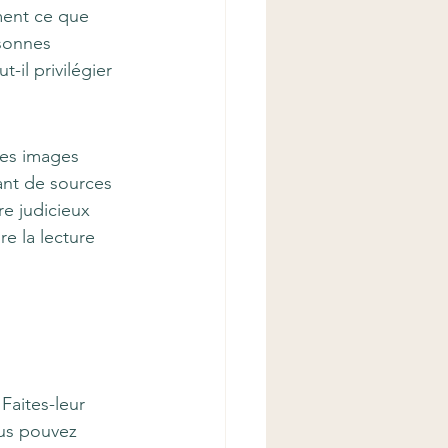
ment ce que 
rsonnes 
il privilégier 
des images 
ant de sources 
re judicieux 
e la lecture 
Faites-leur 
ous pouvez 