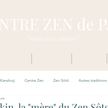
NTRE ZEN de 
"Venez vous asseoir"
dhisme Zen Sôtô
Centre Zen de Pau
Enseignements
Kanshoji
Centre Zen
Zen Sôtô
Autres traditions
ure
kin, la "mère" du Zen Sôt