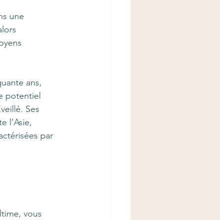
ns une 
alors 
moyens 
uante ans, 
e potentiel 
veillé. Ses 
 l’Asie, 
ctérisées par 
time, vous 