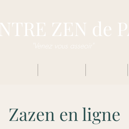
NTRE ZEN de 
"Venez vous asseoir"
dhisme Zen Sôtô
Centre Zen de Pau
Enseignements
Zazen en ligne