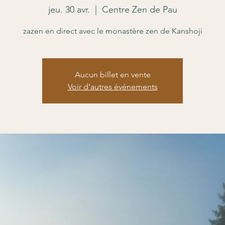
jeu. 30 avr.
  |  
Centre Zen de Pau
zazen en direct avec le monastère zen de Kanshoji
Aucun billet en vente
Voir d'autres événements