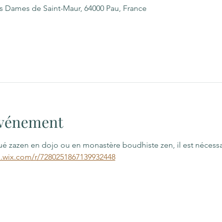
es Dames de Saint-Maur, 64000 Pau, France
'événement
qué zazen en dojo ou en monastère boudhiste zen, il est nécess
s.wix.com/r/7280251867139932448