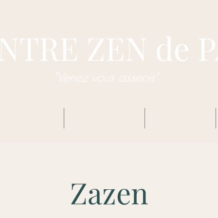
NTRE ZEN de 
"Venez vous asseoir"
dhisme Zen Sôtô
Centre Zen de Pau
Enseignements
Zazen