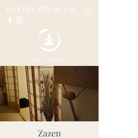
CENTRE ZEN de PAU
"Venez vous asseoir"
Zazen