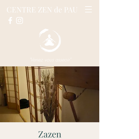
CENTRE ZEN de PAU
"Venez vous asseoir"
Zazen