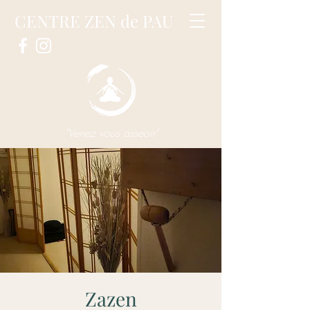
CENTRE ZEN de PAU
"Venez vous asseoir"
Zazen