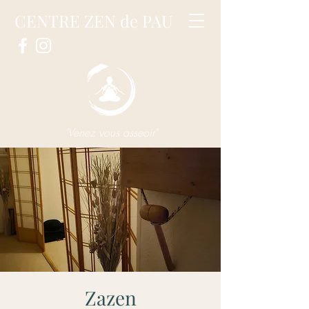
CENTRE ZEN de PAU
"Venez vous asseoir"
Zazen