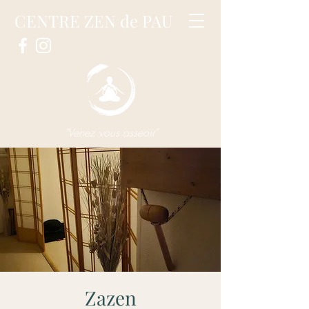
CENTRE ZEN de PAU
"Venez vous asseoir"
Zazen