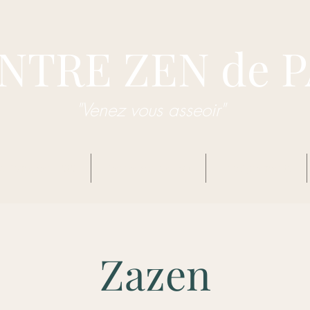
NTRE ZEN de 
"Venez vous asseoir"
dhisme Zen Sôtô
Centre Zen de Pau
Enseignements
Zazen