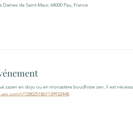
es Dames de Saint-Maur, 64000 Pau, France
'événement
qué zazen en dojo ou en monastère boudhiste zen, il est nécess
s.wix.com/r/7280251867139932448