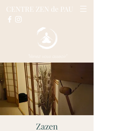
CENTRE ZEN de PAU
"Venez vous asseoir"
Zazen