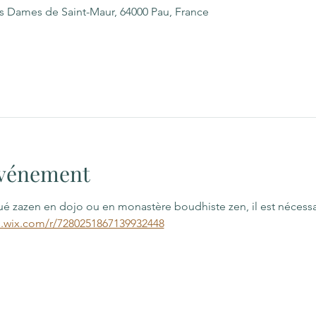
es Dames de Saint-Maur, 64000 Pau, France
'événement
qué zazen en dojo ou en monastère boudhiste zen, il est nécess
s.wix.com/r/7280251867139932448