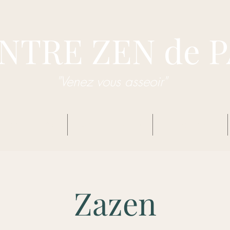
NTRE ZEN de 
"Venez vous asseoir"
dhisme Zen Sôtô
Centre Zen de Pau
Enseignements
Zazen