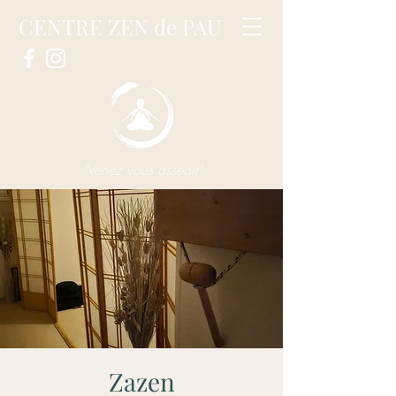
CENTRE ZEN de PAU
"Venez vous asseoir"
Zazen