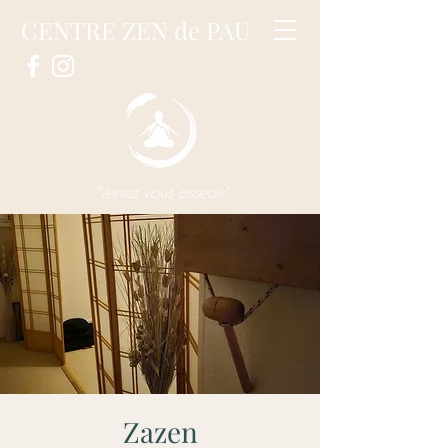
CENTRE ZEN de PAU
"Venez vous asseoir"
Zazen