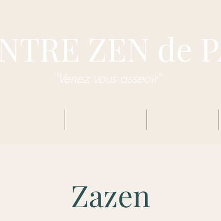
NTRE ZEN de 
"Venez vous asseoir"
dhisme Zen Sôtô
Centre Zen de Pau
Enseignements
Zazen