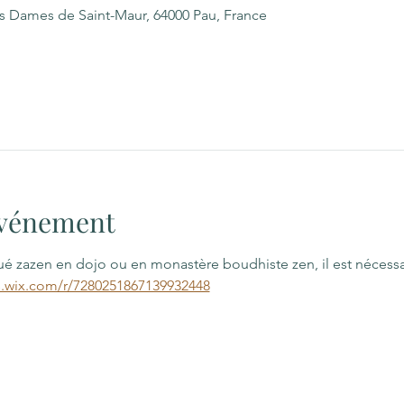
es Dames de Saint-Maur, 64000 Pau, France
'événement
qué zazen en dojo ou en monastère boudhiste zen, il est nécess
s.wix.com/r/7280251867139932448