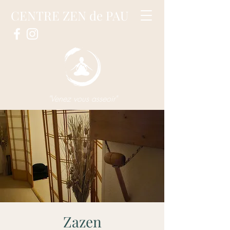
CENTRE ZEN de PAU
"Venez vous asseoir"
Zazen