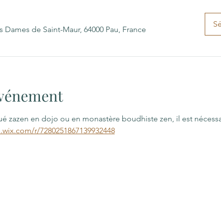
Sé
es Dames de Saint-Maur, 64000 Pau, France
'événement
qué zazen en dojo ou en monastère boudhiste zen, il est nécess
s.wix.com/r/7280251867139932448