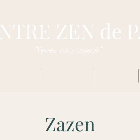
NTRE ZEN de 
"Venez vous asseoir"
dhisme Zen Sôtô
Centre Zen de Pau
Enseignements
Zazen