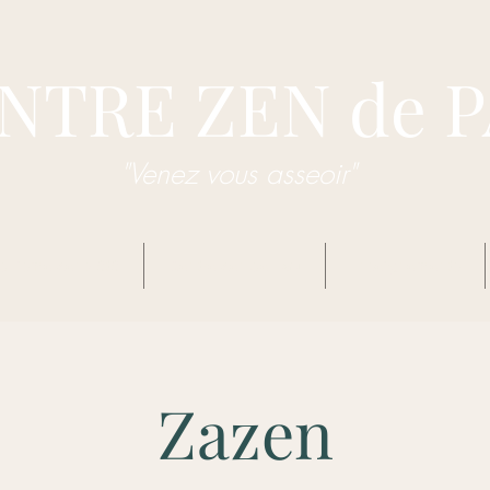
NTRE ZEN de 
"Venez vous asseoir"
dhisme Zen Sôtô
Centre Zen de Pau
Enseignements
Zazen