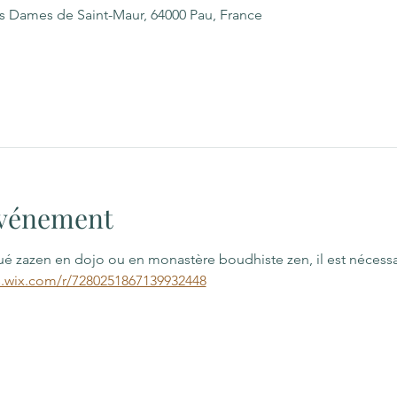
es Dames de Saint-Maur, 64000 Pau, France
'événement
qué zazen en dojo ou en monastère boudhiste zen, il est nécess
s.wix.com/r/7280251867139932448