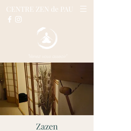
CENTRE ZEN de PAU
"Venez vous asseoir"
Zazen