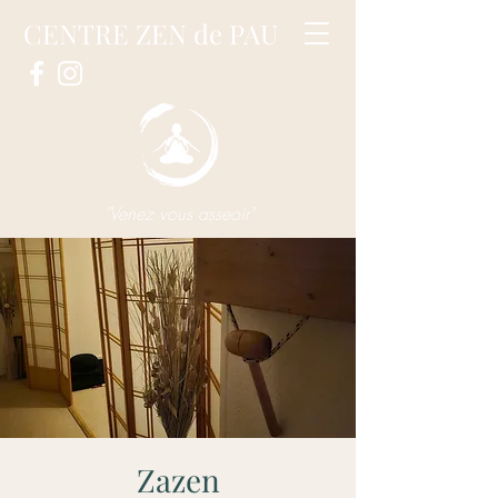
CENTRE ZEN de PAU
"Venez vous asseoir"
Zazen