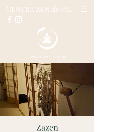
CENTRE ZEN de PAU
"Venez vous asseoir"
Zazen