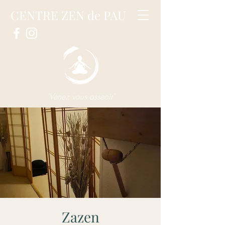
CENTRE ZEN de PAU
"Venez vous asseoir"
Zazen