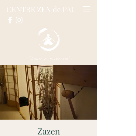
CENTRE ZEN de PAU
"Venez vous asseoir"
Zazen