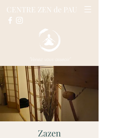
CENTRE ZEN de PAU
"Venez vous asseoir"
Zazen