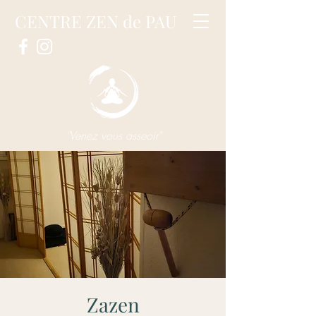
CENTRE ZEN de PAU
"Venez vous asseoir"
Zazen