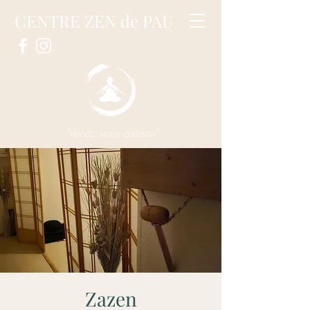
CENTRE ZEN de PAU
"Venez vous asseoir"
Zazen