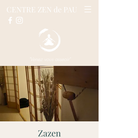
CENTRE ZEN de PAU
"Venez vous asseoir"
Zazen