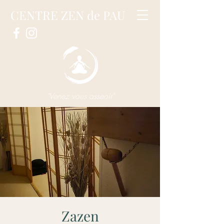
CENTRE ZEN de PAU
"Venez vous asseoir"
Zazen