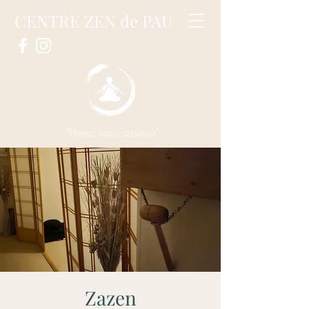
CENTRE ZEN de PAU
"Venez vous asseoir"
Zazen