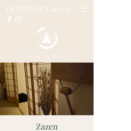
CENTRE ZEN de PAU
"Venez vous asseoir"
Zazen