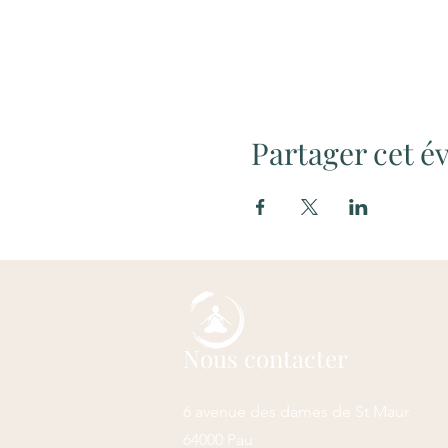
Partager cet 
Nous contacter
6 avenue des dames de St Maur
64000 Pau