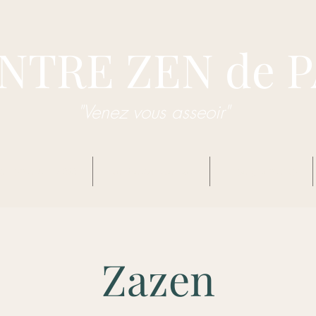
NTRE ZEN de 
"Venez vous asseoir"
dhisme Zen Sôtô
Centre Zen de Pau
Enseignements
Zazen