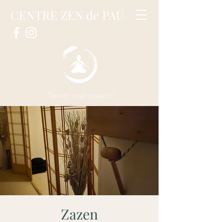
CENTRE ZEN de PAU
"Venez vous asseoir"
Zazen