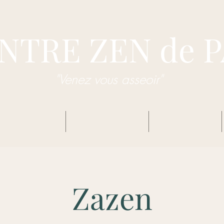
NTRE ZEN de 
"Venez vous asseoir"
dhisme Zen Sôtô
Centre Zen de Pau
Enseignements
Zazen