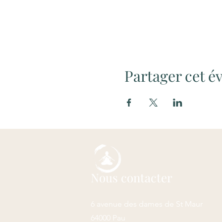
Partager cet 
Nous contacter
6 avenue des dames de St Maur
64000 Pau