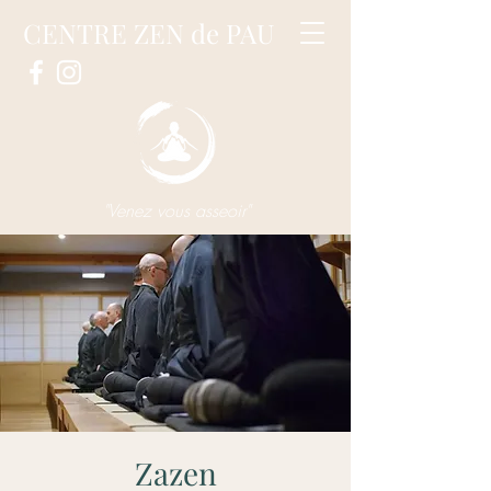
CENTRE ZEN de PAU
"Venez vous asseoir"
Zazen