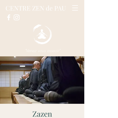
CENTRE ZEN de PAU
"Venez vous asseoir"
Zazen