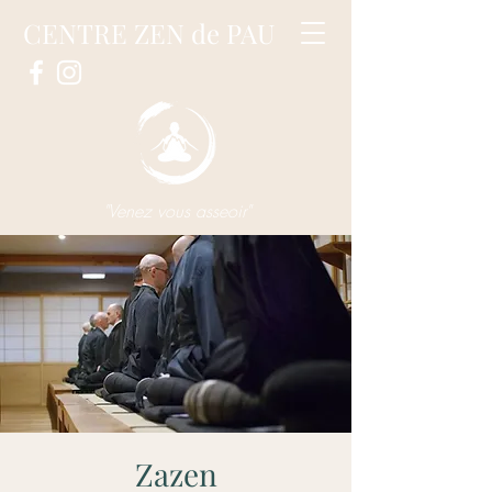
CENTRE ZEN de PAU
"Venez vous asseoir"
Zazen