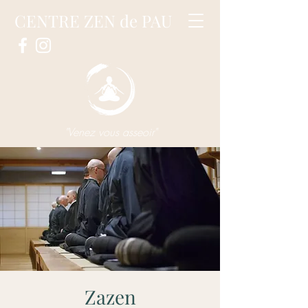
CENTRE ZEN de PAU
"Venez vous asseoir"
Zazen