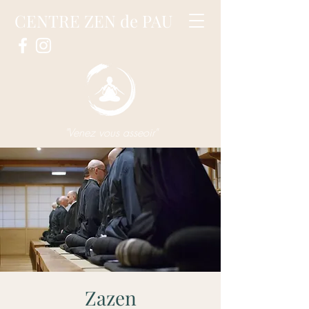
CENTRE ZEN de PAU
"Venez vous asseoir"
Zazen