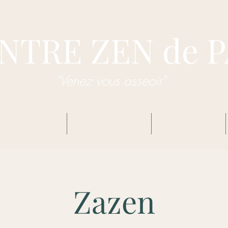
NTRE ZEN de 
"Venez vous asseoir"
dhisme Zen Sôtô
Centre Zen de Pau
Enseignements
Zazen