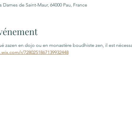
es Dames de Saint-Maur, 64000 Pau, France
'événement
qué zazen en dojo ou en monastère boudhiste zen, il est nécess
s.wix.com/r/7280251867139932448